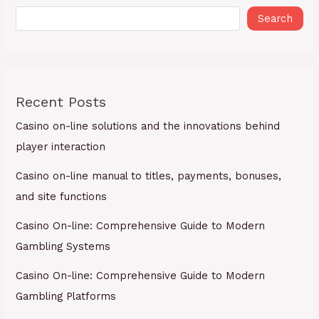
Search
Recent Posts
Casino on-line solutions and the innovations behind
player interaction
Casino on-line manual to titles, payments, bonuses,
and site functions
Casino On-line: Comprehensive Guide to Modern
Gambling Systems
Casino On-line: Comprehensive Guide to Modern
Gambling Platforms